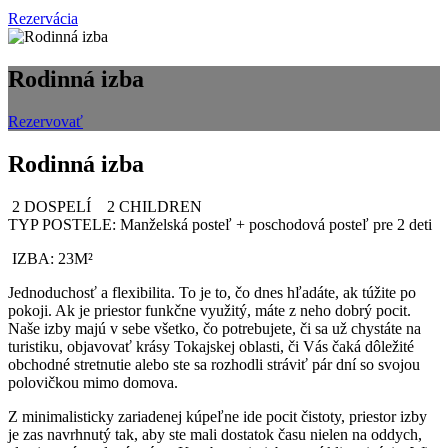
Rezervácia
Rodinná izba
Rezervovať
Rodinná izba
2 DOSPELÍ
2 CHILDREN
TYP POSTELE: Manželská posteľ + poschodová posteľ pre 2 deti
IZBA: 23M²
Jednoduchosť a flexibilita. To je to, čo dnes hľadáte, ak túžite po
pokoji. Ak je priestor funkčne využitý, máte z neho dobrý pocit.
Naše izby majú v sebe všetko, čo potrebujete, či sa už chystáte na
turistiku, objavovať krásy Tokajskej oblasti, či Vás čaká dôležité
obchodné stretnutie alebo ste sa rozhodli stráviť pár dní so svojou
polovičkou mimo domova.
Z minimalisticky zariadenej kúpeľne ide pocit čistoty, priestor izby
je zas navrhnutý tak, aby ste mali dostatok času nielen na oddych,