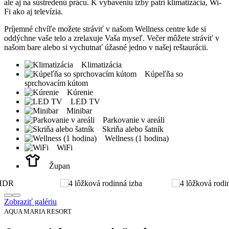
ale aj na sústredenú prácu. K vybaveniu izby patrí klimatizácia, Wi-
Fi ako aj televízia.
Príjemné chvíľe možete stráviť v našom Wellness centre kde si
oddýchne vaše telo a zrelaxuje Vaša myseľ. Večer môžete stráviť v
našom bare alebo si vychutnať úžasné jedno v našej reštaurácii.
Klimatizácia
Kúpeľňa so
sprchovacím kútom
Kúrenie
LED TV
Minibar
Parkovanie v areáli
Skriňa alebo šatník
Wellness (1 hodina)
WiFi
Župan
Zobraziť galériu
AQUA MARIA RESORT