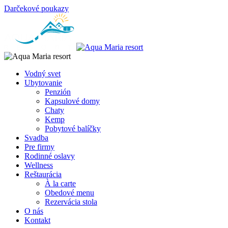
Darčekové poukazy
Vodný svet
Ubytovanie
Penzión
Kapsulové domy
Chaty
Kemp
Pobytové balíčky
Svadba
Pre firmy
Rodinné oslavy
Wellness
Reštaurácia
À la carte
Obedové menu
Rezervácia stola
O nás
Kontakt