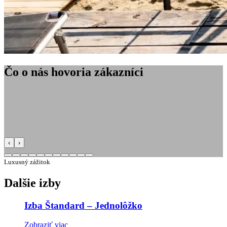
Čo o nás hovoria zákazníci
‹
›
Luxusný zážitok
Dalšie izby
Izba Štandard – Jednolôžko
Zobraziť viac