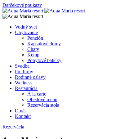
Darčekové poukazy
Vodný svet
Ubytovanie
Penzión
Kapsulové domy
Chaty
Kemp
Pobytové balíčky
Svadba
Pre firmy
Rodinné oslavy
Wellness
Reštaurácia
À la carte
Obedové menu
Rezervácia stola
O nás
Kontakt
Rezervácia