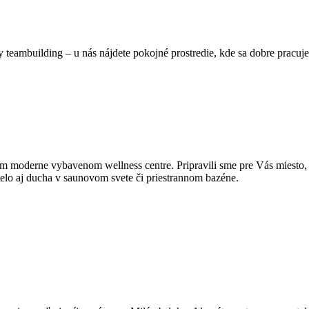
y teambuilding – u nás nájdete pokojné prostredie, kde sa dobre pracuj
našom moderne vybavenom wellness centre. Pripravili sme pre Vás mie
telo aj ducha v saunovom svete či priestrannom bazéne.