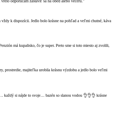
k vrelo odporúčam zastaviť sa na obed alebo večeru.”
a vždy k dispozícii. Jedlo bolo krásne na pohľad a veľmi chutné, káva
zión má kupalisko, čo je super. Preto sme si toto miesto aj zvolili,
, prostredie, majiteľka urobila krásnu výzdobu a jedlo bolo veľmi
ou… každý si nájde to svoje… bazén so slanou vodou 👌👌👌 krásne