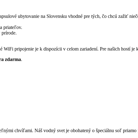
apsulové ubytovanie na Slovensku vhodné pre tých, čo chcú zažiť niečo
a priateľov.
v prírode.
WiFi pripojenie je k dispozícii v celom zariadení. Pre našich hostí je k
tra zdarma
.
ými chvíľami. Náš vodný svet je obohatený o špeciálnu soľ priamo z