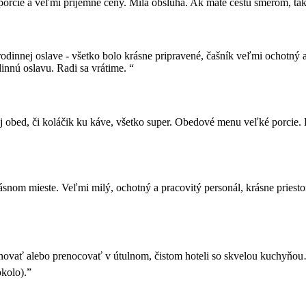
 porcie a veľmi príjemné ceny. Milá obsluha. Ak máte cestu smerom, ta
rodinnej oslave - všetko bolo krásne pripravené, čašník veľmi ochotný 
innú oslavu. Radi sa vrátime. “
 obed, či koláčik ku káve, všetko super. Obedové menu veľké porcie. Pen
m mieste. Veľmi milý, ochotný a pracovitý personál, krásne priestory
tanovať alebo prenocovať v útulnom, čistom hoteli so skvelou kuchyň
okolo).”