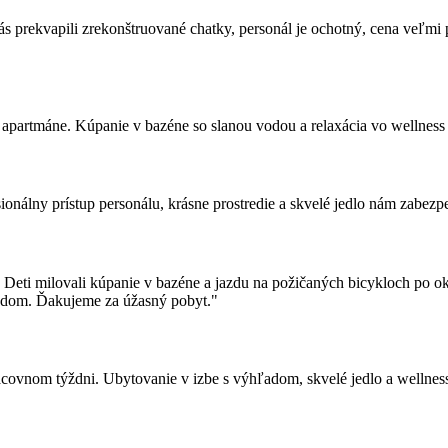
 prekvapili zrekonštruované chatky, personál je ochotný, cena veľmi p
apartmáne. Kúpanie v bazéne so slanou vodou a relaxácia vo wellness b
nálny prístup personálu, krásne prostredie a skvelé jedlo nám zabez
 Deti milovali kúpanie v bazéne a jazdu na požičaných bicykloch po o
ľadom. Ďakujeme za úžasný pobyt."
racovnom týždni. Ubytovanie v izbe s výhľadom, skvelé jedlo a wellne