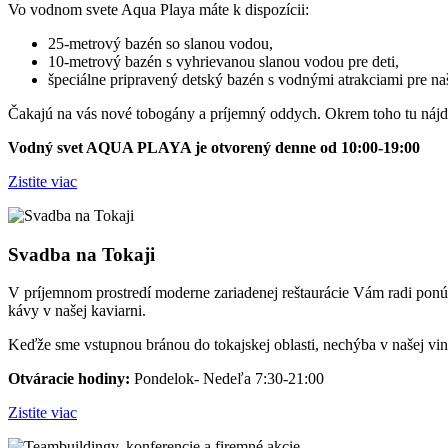
Vo vodnom svete Aqua Playa máte k dispozícii:
25-metrový bazén so slanou vodou,
10-metrový bazén s vyhrievanou slanou vodou pre deti,
špeciálne pripravený detský bazén s vodnými atrakciami pre n
Čakajú na vás nové tobogány a príjemný oddych. Okrem toho tu nájde
Vodný svet AQUA PLAYA je otvorený denne od 10:00-19:00
Zistite viac
Svadba na Tokaji
V príjemnom prostredí moderne zariadenej reštaurácie Vám radi ponúkn
kávy v našej kaviarni.
Keďže sme vstupnou bránou do tokajskej oblasti, nechýba v našej v
Otváracie hodiny:
Pondelok- Nedeľa 7:30-21:00
Zistite viac