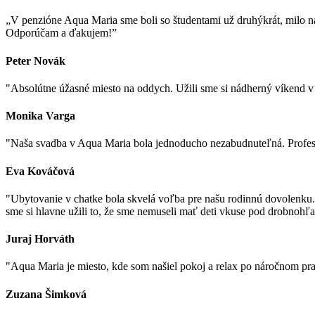
„V penzióne Aqua Maria sme boli so študentami už druhýkrát, milo nás
Odporúčam a ďakujem!”
Peter Novák
"Absolútne úžasné miesto na oddych. Užili sme si nádherný víkend v 
Monika Varga
"Naša svadba v Aqua Maria bola jednoducho nezabudnuteľná. Profesio
Eva Kováčová
"Ubytovanie v chatke bola skvelá voľba pre našu rodinnú dovolenku.
sme si hlavne užili to, že sme nemuseli mať deti vkuse pod drobnoh
Juraj Horváth
"Aqua Maria je miesto, kde som našiel pokoj a relax po náročnom p
Zuzana Šimková