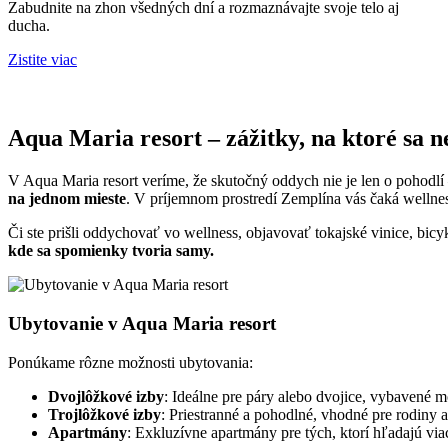
Zabudnite na zhon všedných dní a rozmaznávajte svoje telo aj
ducha.
Zistite viac
Aqua Maria resort – zážitky, na ktoré sa 
V Aqua Maria resort veríme, že skutočný oddych nie je len o pohodlí –
na jednom mieste
. V príjemnom prostredí Zemplína vás čaká wellness
Či ste prišli oddychovať vo wellness, objavovať tokajské vinice, bic
kde sa spomienky tvoria samy.
Ubytovanie v Aqua Maria resort
Ponúkame rôzne možnosti ubytovania:
Dvojlôžkové izby
: Ideálne pre páry alebo dvojice, vybavené
Trojlôžkové izby
: Priestranné a pohodlné, vhodné pre rodiny 
Apartmány
: Exkluzívne apartmány pre tých, ktorí hľadajú viac