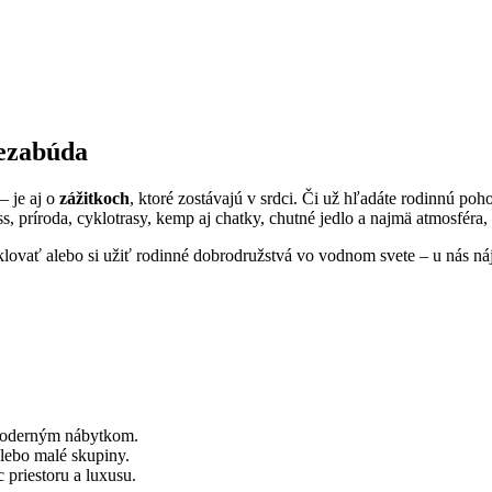
nezabúda
 je aj o
zážitkoch
, ktoré zostávajú v srdci. Či už hľadáte rodinnú po
, príroda, cyklotrasy, kemp aj chatky, chutné jedlo a najmä atmosféra, 
yklovať alebo si užiť rodinné dobrodružstvá vo vodnom svete – u nás n
 moderným nábytkom.
alebo malé skupiny.
 priestoru a luxusu.