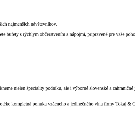
ašich najmenších návštevníkov.
te bufety s rýchlym občerstvením a nápojmi, pripravené pre vaše poho
eme nielen špeciality podniku, ale i výborné slovenské a zahraničné j
inotéke kompletná ponuka vzácneho a jedinečného vína firmy Tokaj &