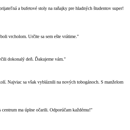
rijateľná a bufetové stoly na raňajky pre hladných študentov super!
oli vrcholom. Určite sa sem ešte vrátime."
pečili dokonalý deň. Ďakujeme vám."
kolí. Najviac sa však vybláznili na nových tobogánoch. S manželom
ss centrum ma úplne očarili. Odporúčam každému!"