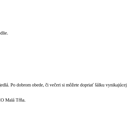
dlie.
edlá. Po dobrom obede, či večeri si môžete dopriať šálku vynikajúcej
 CO Malá Tŕňa.