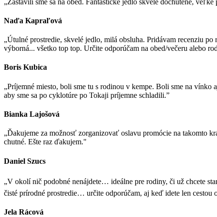
„Zastavili sme sa na obed. Fantastické jedlo skvelé dochutené, veľké
Naďa Kapraľová
„Útulné prostredie, skvelé jedlo, milá obsluha. Pridávam recenziu po 
výborná... všetko top top. Určite odporúčam na obed/večeru alebo rod
Boris Kubica
„Príjemné miesto, boli sme tu s rodinou v kempe. Boli sme na vínko aj
aby sme sa po cyklotúre po Tokaji príjemne schladili.”
Bianka Lajošová
„Ďakujeme za možnosť zorganizovať oslavu promócie na takomto krásno
chutné. Ešte raz ďakujem."
Daniel Szucs
„V okolí nič podobné nenájdete… ideálne pre rodiny, či už chcete s
čisté prírodné prostredie… určite odporúčam, aj keď idete len cestou 
Jela Rácová